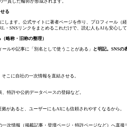
の一貫した輪郭が形成されます。
させる
にします。公式サイトに著者ページを作り、プロフィール（経
L・SNSリンクをまとめるこれだけで、読む人もAIも安心し
信する（略称・旧称の整理）
ィールや記事に「別名として使うことがある」
と明記。SNSの
、そこに自社の一次情報を直結させる。
表、特許や公的データベースの登録など。
証拠があると、ユーザーにもAIにも信頼されやすくなるから。
の一次情報（掲載記事・登壇ページ・特許ページなど）へ直接