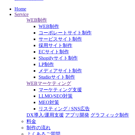
Home
Service
WEB制作
WEB制作
コーポレートサイト制作
サービスサイト制作
採用サイト制作
ECサイト制作
Shopifyサイト制作
LP制作
メディアサイト制作
Studioサイト制作
WEBマーケティング
マーケティング支援
LLMO/SEO対策
MEO対策
リスティング / SNS広告
DX導入/運用支援
アプリ開発
グラフィック制作
料金
制作の流れ
よくあるご質問