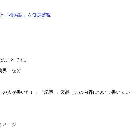
」と「検索語」を併走監視
」のことです。
業界 など
（この人が書いた）」「記事 → 製品（この内容について書いて
イメージ