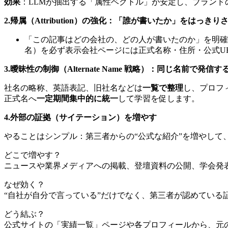
効果
：LLMが抽出する「属性ベクトル」が安定し、ブランド
2.帰属（Attribution）の強化：「誰が書いたか」をはっきり
「この記事はどの会社の、どの人が書いたのか」を明確
名）を必ず表示会社ページには正式名称・住所・公式UR
3.曖昧性の制御（Alternate Name 戦略）：同じ名前で発
社名の略称、英語表記、旧社名などは
一覧で整理
し、プロフ
正式名へ
一定期間集中的に統一
して学習を促します。
4.外部の証拠（サイテーション）を増やす
やることはシンプル：第三者からの“公式な紹介”を増やして
どこで増やす？
ニュースや業界メディアへの掲載、登壇資料の公開、学会発
なぜ効く？
“自社が自分で言っている”だけでなく、第三者が認めている
どう結ぶ？
公式サイトの「実績一覧」ページや各プロフィールから、元