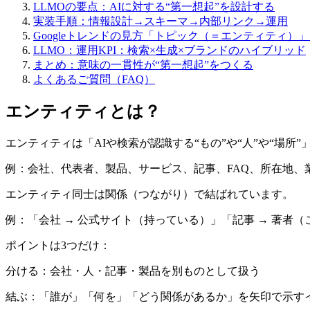
LLMOの要点：AIに対する“第一想起”を設計する
実装手順：情報設計→スキーマ→内部リンク→運用
Googleトレンドの見方「トピック（＝エンティティ）
LLMO：運用KPI：検索×生成×ブランドのハイブリッド
まとめ：意味の一貫性が“第一想起”をつくる
よくあるご質問（FAQ）
エンティティとは？
エンティティは「AIや検索が認識する“もの”や“人”や“場所”
例：会社、代表者、製品、サービス、記事、FAQ、所在地、
エンティティ同士は関係（つながり）で結ばれています。
例：「会社 → 公式サイト（持っている）」「記事 → 著者
ポイントは3つだけ：
分ける：会社・人・記事・製品を別ものとして扱う
結ぶ：「誰が」「何を」「どう関係があるか」を矢印で示す