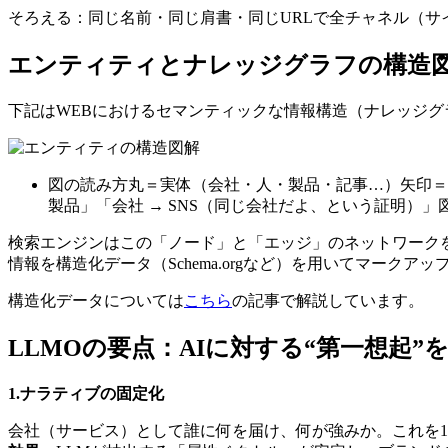
そろえる：同じ名前・同じ肩書・同じURLで全チャネル（サイ
エンティティとナレッジグラフの構造
下記はWEBにおけるセマンティックな情報構造（ナレッジ
図の読み方丸＝実体（会社・人・製品・記事…）矢印＝関
製品」「会社 → SNS（同じ会社だよ、という証明）
検索エンジンはこの「ノード」と「エッジ」のネットワークを
情報を構造化データ（Schema.orgなど）を用いてマーク
構造化データについては
こちら
の記事で解説しています。
LLMOの要点：AIに対する“第一想起”
1.ナラティブの固定化
会社（サービス）として誰に何を届け、何が強みか。これを10