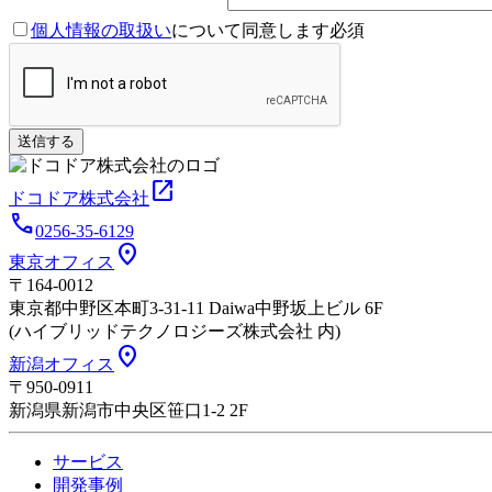
個人情報の取扱い
について同意します
必須
open_in_new
ドコドア株式会社
call
0256-35-6129
location_on
東京オフィス
〒164-0012
東京都中野区本町3-31-11 Daiwa中野坂上ビル 6F
(ハイブリッドテクノロジーズ株式会社 内)
location_on
新潟オフィス
〒950-0911
新潟県新潟市中央区笹口1-2 2F
サービス
開発事例