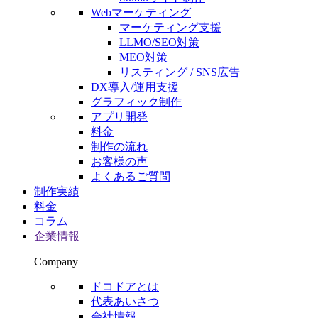
Webマーケティング
マーケティング支援
LLMO/SEO対策
MEO対策
リスティング / SNS広告
DX導入/運用支援
グラフィック制作
アプリ開発
料金
制作の流れ
お客様の声
よくあるご質問
制作実績
料金
コラム
企業情報
Company
ドコドアとは
代表あいさつ
会社情報