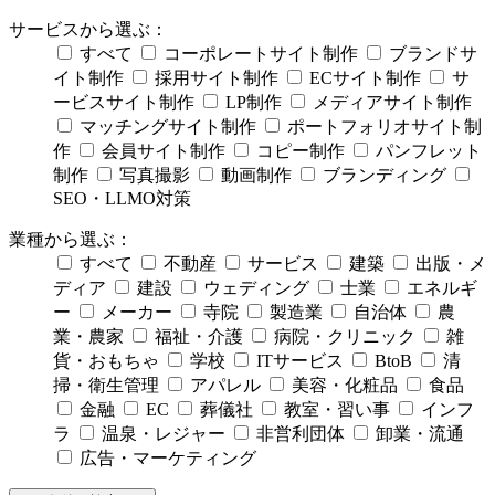
サービスから選ぶ：
すべて
コーポレートサイト制作
ブランドサ
イト制作
採用サイト制作
ECサイト制作
サ
ービスサイト制作
LP制作
メディアサイト制作
マッチングサイト制作
ポートフォリオサイト制
作
会員サイト制作
コピー制作
パンフレット
制作
写真撮影
動画制作
ブランディング
SEО・LLMO対策
業種から選ぶ：
すべて
不動産
サービス
建築
出版・メ
ディア
建設
ウェディング
士業
エネルギ
ー
メーカー
寺院
製造業
自治体
農
業・農家
福祉・介護
病院・クリニック
雑
貨・おもちゃ
学校
ITサービス
BtoB
清
掃・衛生管理
アパレル
美容・化粧品
食品
金融
EC
葬儀社
教室・習い事
インフ
ラ
温泉・レジャー
非営利団体
卸業・流通
広告・マーケティング