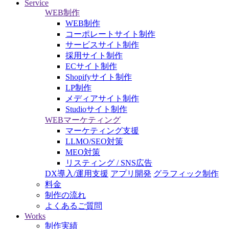
Service
WEB制作
WEB制作
コーポレートサイト制作
サービスサイト制作
採用サイト制作
ECサイト制作
Shopifyサイト制作
LP制作
メディアサイト制作
Studioサイト制作
WEBマーケティング
マーケティング支援
LLMO/SEO対策
MEO対策
リスティング / SNS広告
DX導入/運用支援
アプリ開発
グラフィック制作
料金
制作の流れ
よくあるご質問
Works
制作実績