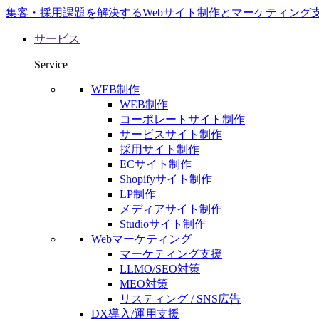
集客・採用課題を解決するWebサイト制作とマーケティング
サービス
Service
WEB制作
WEB制作
コーポレートサイト制作
サービスサイト制作
採用サイト制作
ECサイト制作
Shopifyサイト制作
LP制作
メディアサイト制作
Studioサイト制作
Webマーケティング
マーケティング支援
LLMO/SEO対策
MEO対策
リスティング / SNS広告
DX導入/運用支援