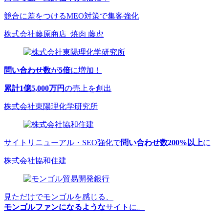
競合に差をつけるMEO対策で集客強化
株式会社藤原商店_焼肉 藤虎
問い合わせ数
が
5倍
に増加！
累計1億5,000万円
の売上を創出
株式会社東陽理化学研究所
サイトリニューアル・SEO強化で
問い合わせ数200%以上
に
株式会社協和住建
見ただけでモンゴルを感じる、
モンゴルファンになるような
サイトに。