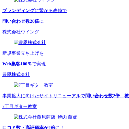
ブランディング
に繋がる改修で
問い合わせ数20倍
に
株式会社ウイング
新規事業立ち上げを
Web集客100％
で実現
豊恩株式会社
事業拡大に向けたサイトリニューアルで
問い合わせ数2倍
、
教
7丁目ギター教室
口コミ数・高評価率が2倍
に！