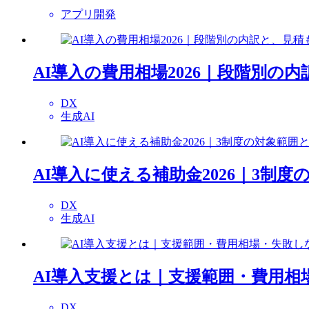
アプリ開発
AI導入の費用相場2026｜段階別の
DX
生成AI
AI導入に使える補助金2026｜3制
DX
生成AI
AI導入支援とは｜支援範囲・費用相
DX