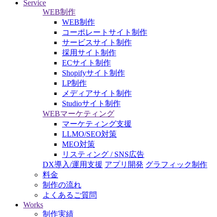
Service
WEB制作
WEB制作
コーポレートサイト制作
サービスサイト制作
採用サイト制作
ECサイト制作
Shopifyサイト制作
LP制作
メディアサイト制作
Studioサイト制作
WEBマーケティング
マーケティング支援
LLMO/SEO対策
MEO対策
リスティング / SNS広告
DX導入/運用支援
アプリ開発
グラフィック制作
料金
制作の流れ
よくあるご質問
Works
制作実績