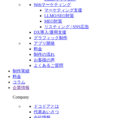
Webマーケティング
マーケティング支援
LLMO/SEO対策
MEO対策
リスティング / SNS広告
DX導入/運用支援
グラフィック制作
アプリ開発
料金
制作の流れ
お客様の声
よくあるご質問
制作実績
料金
コラム
企業情報
Company
ドコドアとは
代表あいさつ
会社情報