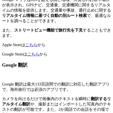
が表示され、GPSナビ、交通量、交通機関に関するリアルタ
イムの情報を提供します。交通量や事故、通行止めに関する
リアルタイム情報に基づく自動の別ルート検索
で、最適なル
ートを調べることができます。
また、
ストリートビュー機能で旅行先を下見
することもでき
ます。
Apple Storeは
こちら
から
Google Storeは
こちら
から
Google 翻訳
Google 翻訳は最大133言語間での翻訳に対応した翻訳アプリ
で、海外旅行では必須のアプリです。
カメラを向けるだけで画像内のテキストを瞬時に
翻訳するリ
アルタイム翻訳
や、撮影またはインポートした写真内のテキ
ストの翻訳が可能です。また、2か国語での会話をその場で