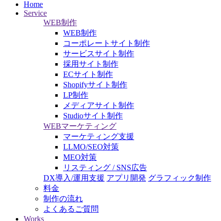
Home
Service
WEB制作
WEB制作
コーポレートサイト制作
サービスサイト制作
採用サイト制作
ECサイト制作
Shopifyサイト制作
LP制作
メディアサイト制作
Studioサイト制作
WEBマーケティング
マーケティング支援
LLMO/SEO対策
MEO対策
リスティング / SNS広告
DX導入/運用支援
アプリ開発
グラフィック制作
料金
制作の流れ
よくあるご質問
Works