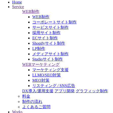
Home
Service
WEB制作
WEB制作
コーポレートサイト制作
サービスサイト制作
採用サイト制作
ECサイト制作
Shopifyサイト制作
LP制作
メディアサイト制作
Studioサイト制作
WEBマーケティング
マーケティング支援
LLMO/SEO対策
MEO対策
リスティング / SNS広告
DX導入/運用支援
アプリ開発
グラフィック制作
料金
制作の流れ
よくあるご質問
Works