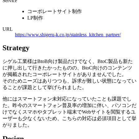
Service
コーポレートサイト制作
LP制作
URL
https://www.shigeru-k.co.jp/stainless_kitchen_partner/
Strategy
シゲル工業様はBtoB向け製品だけでなく、BtoC製品も新た
に押し出して行きたかったものの、BtoC向けのコンテンツ
が掲載されたコーポレートサイトがありませんでした。
そのためニーズはありつつも、訴求が難しい状態になってい
ることが課題として挙げられました。
他にはスマートフォン未対応になっていたことも課題でし
た。昨今のスマートフォン普及率の増加に伴い、パソコンだ
けでなくスマホやタブレット端末でWebサイトを閲覧するユ
ーザーも少なくないため、こちらの対応は必須項目として挙
がりました。
Design