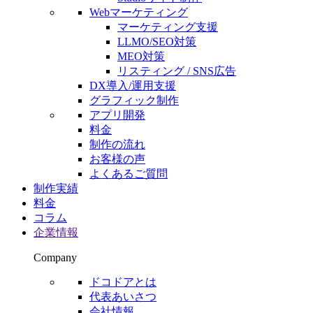
Webマーケティング
マーケティング支援
LLMO/SEO対策
MEO対策
リスティング / SNS広告
DX導入/運用支援
グラフィック制作
アプリ開発
料金
制作の流れ
お客様の声
よくあるご質問
制作実績
料金
コラム
企業情報
Company
ドコドアとは
代表あいさつ
会社情報