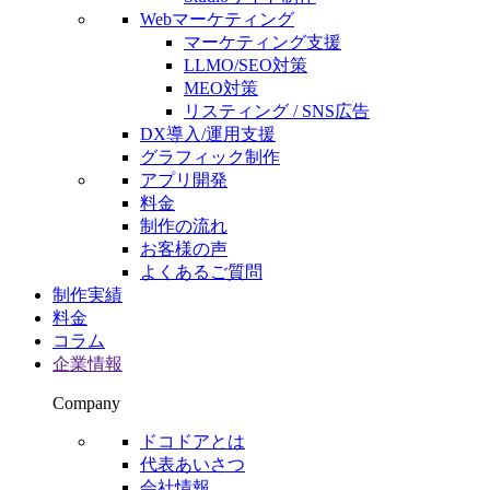
Webマーケティング
マーケティング支援
LLMO/SEO対策
MEO対策
リスティング / SNS広告
DX導入/運用支援
グラフィック制作
アプリ開発
料金
制作の流れ
お客様の声
よくあるご質問
制作実績
料金
コラム
企業情報
Company
ドコドアとは
代表あいさつ
会社情報