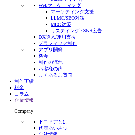
Webマーケティング
マーケティング支援
LLMO/SEO対策
MEO対策
リスティング / SNS広告
DX導入/運用支援
グラフィック制作
アプリ開発
料金
制作の流れ
お客様の声
よくあるご質問
制作実績
料金
コラム
企業情報
Company
ドコドアとは
代表あいさつ
会社情報