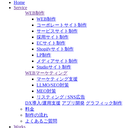
Home
Service
WEB制作
WEB制作
コーポレートサイト制作
サービスサイト制作
採用サイト制作
ECサイト制作
Shopifyサイト制作
LP制作
メディアサイト制作
Studioサイト制作
WEBマーケティング
マーケティング支援
LLMO/SEO対策
MEO対策
リスティング / SNS広告
DX導入/運用支援
アプリ開発
グラフィック制作
料金
制作の流れ
よくあるご質問
Works