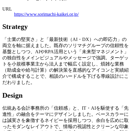
URL
https://www.sorimachi-kaikei.or.jp/
Strategy
「士業の堅実さ」と「最新技術（AI・DX）への即応力」の
両立を軸に据えました。既存のソリマチグループの信頼性を
基盤としつつ、AIやRPA活用という「未来型マネジメント」
の独自性をメインビジュアルやメッセージで強調。ターゲッ
トを小規模事業主から法人まで幅広く設定し、煩雑な業務
（助成金や給与計算）の解決策を直感的なアイコンと実績紹
介で構成することで、相談のハードルを下げる導線設計にこ
だわりました。
Design
伝統ある会計事務所の「信頼感」と、IT・AIを駆使する「先
進性」の融合をテーマにデザインしました。ベースカラーに
は誠実さを象徴するネイビーを採用しつつ、余白を広めに取
ったモダンなレイアウトで、情報の視認性とクリーンな印象