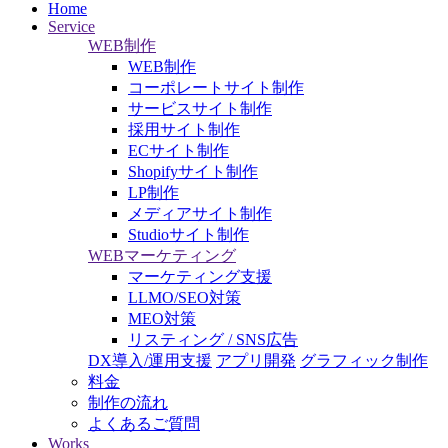
Home
Service
WEB制作
WEB制作
コーポレートサイト制作
サービスサイト制作
採用サイト制作
ECサイト制作
Shopifyサイト制作
LP制作
メディアサイト制作
Studioサイト制作
WEBマーケティング
マーケティング支援
LLMO/SEO対策
MEO対策
リスティング / SNS広告
DX導入/運用支援
アプリ開発
グラフィック制作
料金
制作の流れ
よくあるご質問
Works