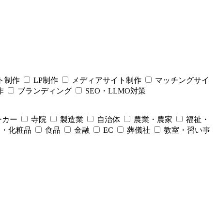
ト制作
LP制作
メディアサイト制作
マッチングサイ
作
ブランディング
SEО・LLMO対策
ーカー
寺院
製造業
自治体
農業・農家
福祉・
容・化粧品
食品
金融
EC
葬儀社
教室・習い事