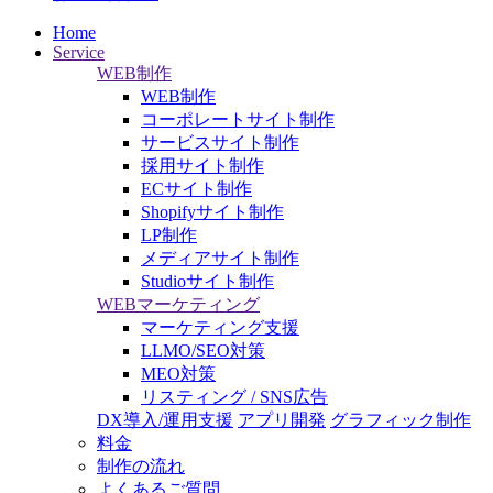
Home
Service
WEB制作
WEB制作
コーポレートサイト制作
サービスサイト制作
採用サイト制作
ECサイト制作
Shopifyサイト制作
LP制作
メディアサイト制作
Studioサイト制作
WEBマーケティング
マーケティング支援
LLMO/SEO対策
MEO対策
リスティング / SNS広告
DX導入/運用支援
アプリ開発
グラフィック制作
料金
制作の流れ
よくあるご質問