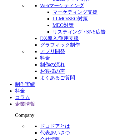
Webマーケティング
マーケティング支援
LLMO/SEO対策
MEO対策
リスティング / SNS広告
DX導入/運用支援
グラフィック制作
アプリ開発
料金
制作の流れ
お客様の声
よくあるご質問
制作実績
料金
コラム
企業情報
Company
ドコドアとは
代表あいさつ
会社情報