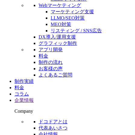
Webマーケティング
マーケティング支援
LLMO/SEO対策
MEO対策
リスティング / SNS広告
DX導入/運用支援
グラフィック制作
アプリ開発
料金
制作の流れ
お客様の声
よくあるご質問
制作実績
料金
コラム
企業情報
Company
ドコドアとは
代表あいさつ
会社情報