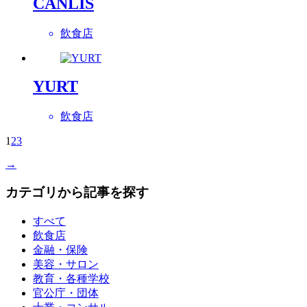
CANLIS
飲食店
YURT
飲食店
1
2
3
→
カテゴリから記事を探す
すべて
飲食店
金融・保険
美容・サロン
教育・各種学校
官公庁・団体