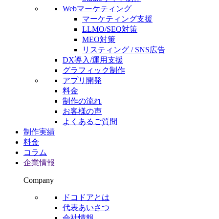
Webマーケティング
マーケティング支援
LLMO/SEO対策
MEO対策
リスティング / SNS広告
DX導入/運用支援
グラフィック制作
アプリ開発
料金
制作の流れ
お客様の声
よくあるご質問
制作実績
料金
コラム
企業情報
Company
ドコドアとは
代表あいさつ
会社情報