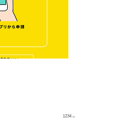
1
2
3
4
→