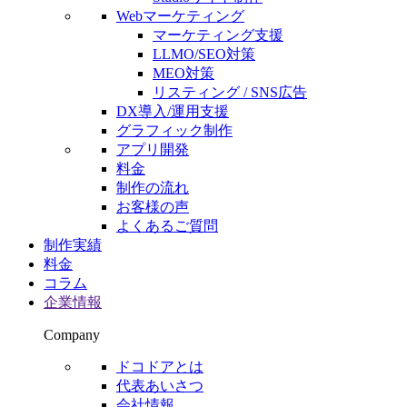
Webマーケティング
マーケティング支援
LLMO/SEO対策
MEO対策
リスティング / SNS広告
DX導入/運用支援
グラフィック制作
アプリ開発
料金
制作の流れ
お客様の声
よくあるご質問
制作実績
料金
コラム
企業情報
Company
ドコドアとは
代表あいさつ
会社情報