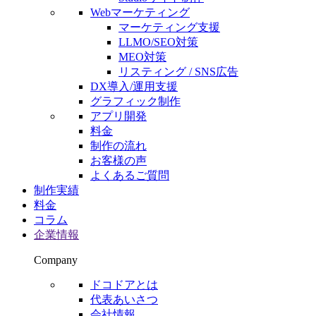
Webマーケティング
マーケティング支援
LLMO/SEO対策
MEO対策
リスティング / SNS広告
DX導入/運用支援
グラフィック制作
アプリ開発
料金
制作の流れ
お客様の声
よくあるご質問
制作実績
料金
コラム
企業情報
Company
ドコドアとは
代表あいさつ
会社情報