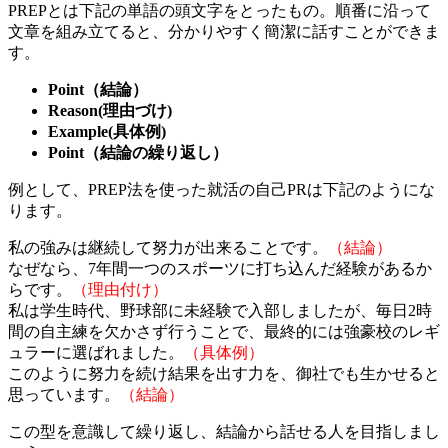
PREPとは下記の単語の頭文字をとったもの。順番に沿って
文章を組み立てると、分かりやすく簡潔に話すことができま
す。
Point（結論）
Reason(理由づけ)
Example(具体例)
Point（結論の繰り返し）
例として、PREP法を使った就活の自己PRは下記のようにな
ります。
私の強みは継続して努力が出来ることです。
（結論）
なぜなら、7年間一つのスポーツに打ち込んだ経験があるか
らです。
（理由付け）
私は学生時代、野球部に未経験で入部しましたが、毎日2時
間の自主練を欠かさず行うことで、最終的には強豪校のレギ
ュラーに選ばれました。
（具体例）
このように努力を続け結果を出す力を、御社でも生かせると
思っています。
（結論）
この型を意識して繰り返し、結論から話せる人を目指しまし