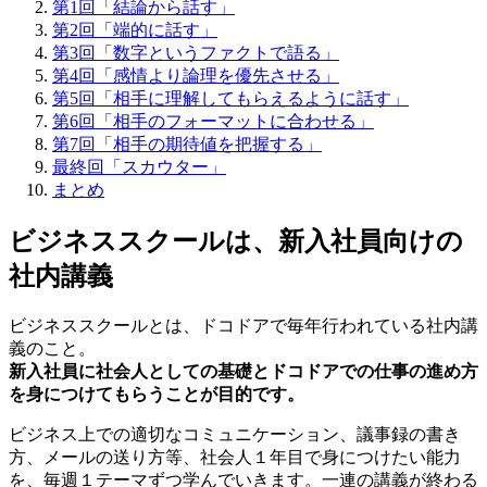
第1回「結論から話す」
第2回「端的に話す」
第3回「数字というファクトで語る」
第4回「感情より論理を優先させる」
第5回「相手に理解してもらえるように話す」
第6回「相手のフォーマットに合わせる」
第7回「相手の期待値を把握する」
最終回「スカウター」
まとめ
ビジネススクールは、新入社員向けの
社内講義
ビジネススクールとは、ドコドアで毎年行われている社内講
義のこと。
新入社員に社会人としての基礎とドコドアでの仕事の進め方
を身につけてもらうことが目的です。
ビジネス上での適切なコミュニケーション、議事録の書き
方、メールの送り方等、社会人１年目で身につけたい能力
を、毎週１テーマずつ学んでいきます。一連の講義が終わる