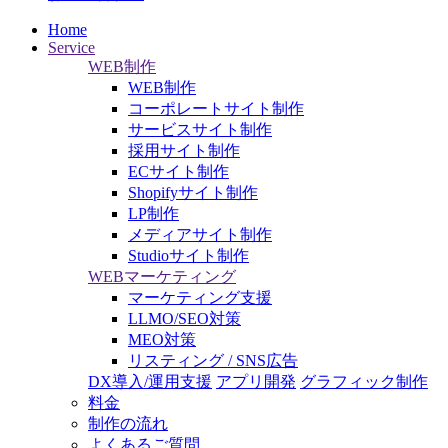
Home
Service
WEB制作
WEB制作
コーポレートサイト制作
サービスサイト制作
採用サイト制作
ECサイト制作
Shopifyサイト制作
LP制作
メディアサイト制作
Studioサイト制作
WEBマーケティング
マーケティング支援
LLMO/SEO対策
MEO対策
リスティング / SNS広告
DX導入/運用支援
アプリ開発
グラフィック制作
料金
制作の流れ
よくあるご質問