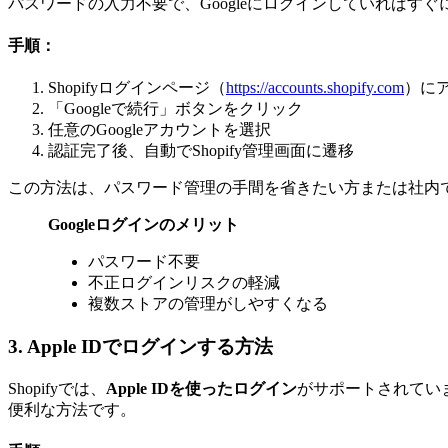
パスワードの入力不要で、GoogleにログインしていればすぐにS
手順：
Shopifyログインページ（
https://accounts.shopify.com
）に
「Googleで続行」ボタンをクリック
任意のGoogleアカウントを選択
認証完了後、自動でShopify管理画面に遷移
この方法は、パスワード管理の手間を省きたい方または社内でG Sui
Googleログインのメリット
パスワード不要
不正ログインリスクの軽減
複数ストアの管理がしやすくなる
3. Apple IDでログインする方法
Shopifyでは、
Apple IDを使ったログイン
がサポートされてい
便利な方法です。