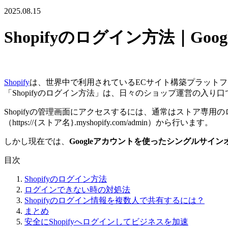
2025.08.15
Shopifyのログイン方法｜G
Shopify
は、世界中で利用されているECサイト構築プラット
「Shopifyのログイン方法」は、日々のショップ運営の入
Shopifyの管理画面にアクセスするには、通常はストア専用
（
https://{ストア名}.myshopify.com/admin
）から行います。
しかし現在では、
Googleアカウントを使ったシングルサイン
目次
Shopifyのログイン方法
ログインできない時の対処法
Shopifyのログイン情報を複数人で共有するには？
まとめ
安全にShopifyへログインしてビジネスを加速