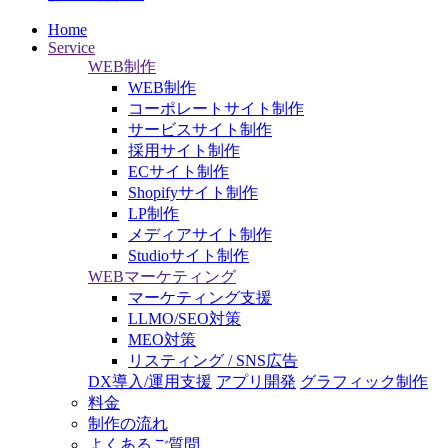
Home
Service
WEB制作
WEB制作
コーポレートサイト制作
サービスサイト制作
採用サイト制作
ECサイト制作
Shopifyサイト制作
LP制作
メディアサイト制作
Studioサイト制作
WEBマーケティング
マーケティング支援
LLMO/SEO対策
MEO対策
リスティング / SNS広告
DX導入/運用支援
アプリ開発
グラフィック制作
料金
制作の流れ
よくあるご質問