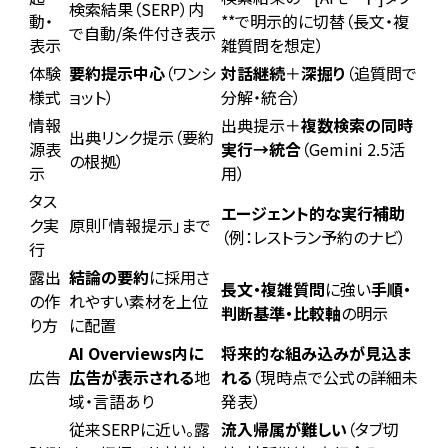
検索結果（SERP）内
動・
**で明示的に切替（長文・複
で自動/条件付き表示
表示
雑質問を想定）
体験
要約提示中心
（ワンシ
対話継続
＋
深掘り
（追質問で
様式
ョット）
分解・統合）
情報
出典提示＋
複数検索の同時
出典リンク提示（要約
源表
実行→統合
（Gemini 2.5活
の根拠）
示
用）
タス
エージェント的な実行補助
ク実
原則「情報提示」まで
（例：レストラン予約のナビ）
行
露出
結論の要約
に採用さ
長文・複雑質問
に強い
手順・
の作
れやすい素材を上位
判断基準・比較軸
の明示
り方
に配置
AI Overviews内に
将来的な組み込みが見込ま
広告
広告が表示される
地
れる
（現時点で公式の詳細未
域・言語あり
発表）
従来SERPに近い。露
流入帰属が難しい
（タブ切