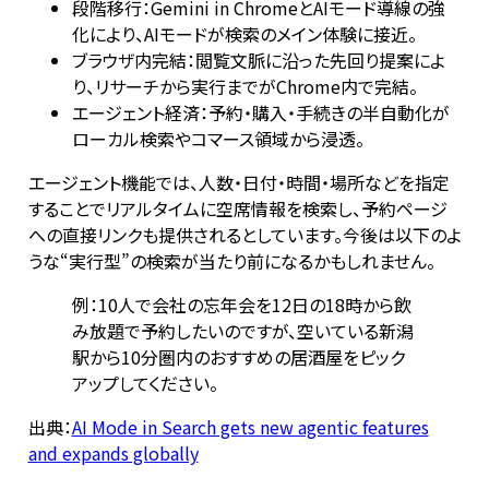
段階移行：Gemini in ChromeとAIモード導線の強
化により、AIモードが検索のメイン体験に接近。
ブラウザ内完結：閲覧文脈に沿った先回り提案によ
り、リサーチから実行までがChrome内で完結。
エージェント経済：予約・購入・手続きの半自動化が
ローカル検索やコマース領域から浸透。
エージェント機能では、人数・日付・時間・場所などを指定
することでリアルタイムに空席情報を検索し、予約ページ
への直接リンクも提供されるとしています。今後は以下のよ
うな“実行型”の検索が当たり前になるかもしれません。
例：10人で会社の忘年会を12日の18時から飲
み放題で予約したいのですが、空いている新潟
駅から10分圏内のおすすめの居酒屋をピック
アップしてください。
出典：
AI Mode in Search gets new agentic features
and expands globally