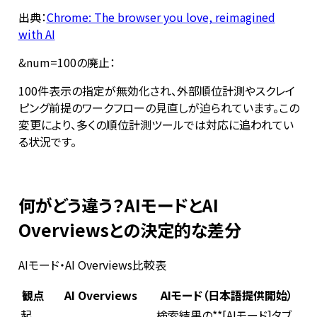
出典：
Chrome: The browser you love, reimagined
with AI
&num=100の廃止：
100件表示の指定が無効化され、外部順位計測やスクレイ
ピング前提のワークフローの見直しが迫られています。この
変更により、多くの順位計測ツールでは対応に追われてい
る状況です。
何がどう違う？AIモードとAI
Overviewsとの決定的な差分
AIモード・AI Overviews比較表
観点
AI Overviews
AIモード（日本語提供開始）
起
検索結果の**[AIモード]タブ