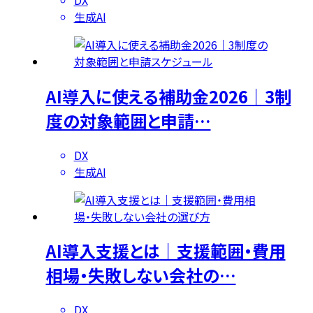
生成AI
AI導入に使える補助金2026｜3制
度の対象範囲と申請…
DX
生成AI
AI導入支援とは｜支援範囲・費用
相場・失敗しない会社の…
DX