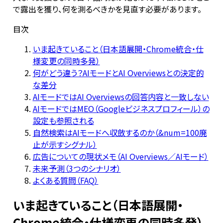
で露出を獲り、何を測るべきかを見直す必要があります。
目次
いま起きていること（日本語展開・Chrome統合・仕
様変更の同時多発）
何がどう違う？AIモードとAI Overviewsとの決定的
な差分
AIモードではAI Overviewsの回答内容と一致しない
AIモードではMEO（Googleビジネスプロフィール）の
設定も参照される
自然検索はAIモードへ収斂するのか（&num=100廃
止が示すシグナル）
広告についての現状メモ（AI Overviews／AIモード）
未来予測（3つのシナリオ）
よくある質問（FAQ）
いま起きていること（日本語展開・
Chrome統合・仕様変更の同時多発）