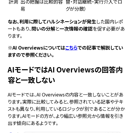
計測
出の把握は比較的容
替・対話継続・実行介入でロ
易
グが分散）
なお、利用に際してハルシネーションが発生
した国内レポ
ートもあり、
問いの分解
と
一次情報の確認
を促す必要があ
ります。
※
AI Overviewsについては
こちら
での記事で解説してい
ますので参照ください。
AIモードではAI Overviewsの回答内
容と一致しない
AIモードでは、AI Overviewsの内容と一致しないことがあ
ります。実際に比較してみると、参照されている記事やテキ
ストも異なり、利用しているロジックが別であることが分か
ります。AIモードの方が、より幅広い参照元から情報を引き
出す傾向にあるようです。