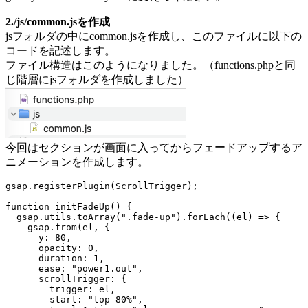
2./js/common.jsを作成
jsフォルダの中にcommon.jsを作成し、このファイルに以下の
コードを記述します。
ファイル構造はこのようになりました。（functions.phpと同
じ階層にjsフォルダを作成しました）
今回はセクションが画面に入ってからフェードアップするア
ニメーションを作成します。
gsap
.
registerPlugin
(
ScrollTrigger
)
;
function
initFadeUp
(
)
{
  gsap
.
utils
.
toArray
(
".fade-up"
)
.
forEach
(
(
el
)
=>
{
    gsap
.
from
(
el
,
{
y
:
80
,
opacity
:
0
,
duration
:
1
,
ease
:
"power1.out"
,
scrollTrigger
:
{
trigger
:
 el
,
start
:
"top 80%"
,