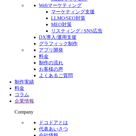
Webマーケティング
マーケティング支援
LLMO/SEO対策
MEO対策
リスティング / SNS広告
DX導入/運用支援
グラフィック制作
アプリ開発
料金
制作の流れ
お客様の声
よくあるご質問
制作実績
料金
コラム
企業情報
Company
ドコドアとは
代表あいさつ
会社情報