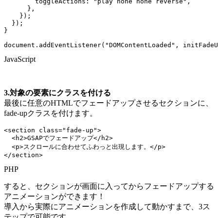
toggleActions
:
"play none none reverse"
,
}
,
}
)
;
}
)
;
}
document
.
addEventListener
(
"DOMContentLoaded"
,
 initFadeU
JavaScript
3.対象の要素にクラスを付ける
最後に任意のHTMLでフェードアップさせるセクションに、
fade-upクラスを付けます。
<
section 
class
=
"fade-up"
>
<
h2
>
GSAP
でフェードアップ
<
/
h2
>
<
p
>
スクロールに合わせてふわっと出現します。
<
/
p
>
<
/
section
>
PHP
すると、セクションが画面に入ってからフェードアップする
アニメーションができます！
導入から実際にアニメーションを作成して動かすまで、3ス
テップで可能です。