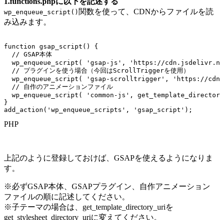
1.functions.phpに以下を記述する
関数を使って、CDNからファイルを読
wp_enqueue_script()
み込みます。
function
gsap_script
(
)
{
// GSAP本体
wp_enqueue_script
(
'gsap-js'
,
'https://cdn.jsdelivr.n
// プラグインを使う場合（今回はScrollTriggerを使用）
wp_enqueue_script
(
'gsap-scrolltrigger'
,
'https://cdn
// 自作のアニメーションファイル
wp_enqueue_script
(
'common-js'
,
get_template_director
}
add_action
(
'wp_enqueue_scripts'
,
'gsap_script'
)
;
PHP
上記のように登録しておけば、GSAPを使えるようになりま
す。
※必ずGSAP本体、GSAPプラグイン、自作アニメーション
ファイルの順に記述してください。
※子テーマの場合は、get_template_directory_uriを
get_stylesheet_directory_uriに変えてください。