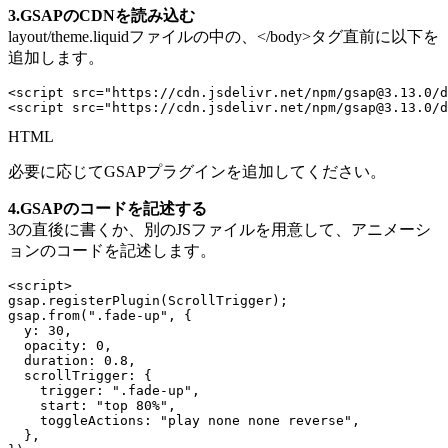
3.GSAPのCDNを読み込む
layout/theme.liquidファイルの中の、</body>タグ直前に以下を
追加します。
<
script
src
=
"
https://cdn.jsdelivr.net/npm/gsap@3.13.0/d
<
script
src
=
"
https://cdn.jsdelivr.net/npm/gsap@3.13.0/d
HTML
必要に応じてGSAPプラグインを追加してください。
4.GSAPのコードを記述する
3の直後に書くか、別のJSファイルを用意して、アニメーシ
ョンのコードを記述します。
<
script
>
gsap
.
registerPlugin
(
ScrollTrigger
)
;
gsap
.
from
(
".fade-up"
,
{
y
:
30
,
opacity
:
0
,
duration
:
0.8
,
scrollTrigger
:
{
trigger
:
".fade-up"
,
start
:
"top 80%"
,
toggleActions
:
"play none none reverse"
,
}
,