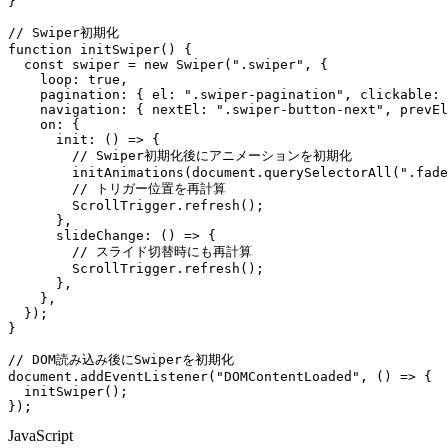
}
// Swiper初期化
function
initSwiper
(
)
{
const
 swiper 
=
new
Swiper
(
".swiper"
,
{
loop
:
true
,
pagination
:
{
el
:
".swiper-pagination"
,
clickable
:
navigation
:
{
nextEl
:
".swiper-button-next"
,
prevEl
on
:
{
init
:
(
)
=>
{
// Swiper初期化後にアニメーションを初期化
initAnimations
(
document
.
querySelectorAll
(
".fade
// トリガー位置を再計算
        ScrollTrigger
.
refresh
(
)
;
}
,
slideChange
:
(
)
=>
{
// スライド切替時にも再計算
        ScrollTrigger
.
refresh
(
)
;
}
,
}
,
}
)
;
}
// DOM読み込み後にSwiperを初期化
document
.
addEventListener
(
"DOMContentLoaded"
,
(
)
=>
{
initSwiper
(
)
;
}
)
;
JavaScript