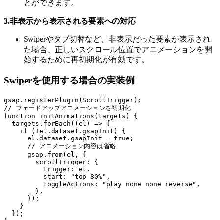
とができます。
3.非表示から表示される要素への対応
Swiperやタブ切替など、非表示だった要素が表示され
た場合、正しいスクロール位置でアニメーションを開
始するために再初期化が有効です。
Swiperを使用する場合の実装例
gsap
.
registerPlugin
(
ScrollTrigger
)
;
// フェードアップアニメーションを初期化
function
initAnimations
(
targets
)
{
  targets
.
forEach
(
(
el
)
=>
{
if
(
!
el
.
dataset
.
gsapInit
)
{
      el
.
dataset
.
gsapInit 
=
true
;
// アニメーション内容は省略
      gsap
.
from
(
el
,
{
scrollTrigger
:
{
trigger
:
 el
,
start
:
"top 80%"
,
toggleActions
:
"play none none reverse"
,
}
,
}
)
;
}
}
)
;