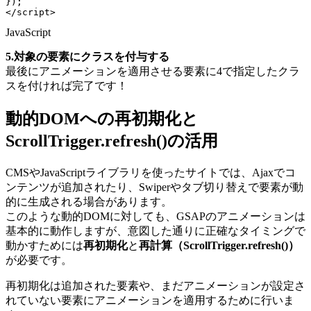
}
)
;
<
/
script
>
JavaScript
5.対象の要素にクラスを付与する
最後にアニメーションを適用させる要素に4で指定したクラ
スを付ければ完了です！
動的DOMへの再初期化と
ScrollTrigger.refresh()の活用
CMSやJavaScriptライブラリを使ったサイトでは、Ajaxでコ
ンテンツが追加されたり、Swiperやタブ切り替えで要素が動
的に生成される場合があります。
このような動的DOMに対しても、GSAPのアニメーションは
基本的に動作しますが、意図した通りに正確なタイミングで
動かすためには
再初期化
と
再計算（ScrollTrigger.refresh()）
が必要です。
再初期化は追加された要素や、まだアニメーションが設定さ
れていない要素にアニメーションを適用するために行いま