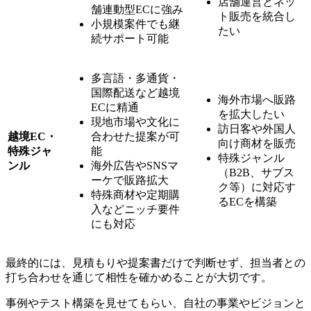
店舗運営とネッ
舗連動型ECに強み
ト販売を統合し
小規模案件でも継
たい
続サポート可能
多言語・多通貨・
国際配送など越境
海外市場へ販路
ECに精通
を拡大したい
現地市場や文化に
訪日客や外国人
越境EC・
合わせた提案が可
向け商材を販売
特殊ジャ
能
特殊ジャンル
ンル
海外広告やSNSマ
（B2B、サブス
ーケで販路拡大
ク等）に対応す
特殊商材や定期購
るECを構築
入などニッチ要件
にも対応
最終的には、見積もりや提案書だけで判断せず、担当者との
打ち合わせを通じて相性を確かめることが大切です。
事例やテスト構築を見せてもらい、自社の事業やビジョンと