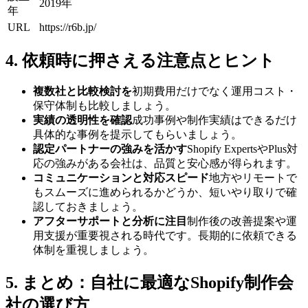
2019年
年
URL
https://r6b.jp/
4. 依頼時に押さえる注意点とヒント
複数社と比較検討を
初期費用だけでなく運用コスト・
保守体制も比較しましょう。
実績の透明性を確認
成功事例や制作実績はできるだけ
具体的な事例を提示してもらいましょう。
認定パートナーの強みを活かす
Shopify ExpertsやPlus対
応の強みがある会社は、品質と安心感が得られます。
コミュニケーションと対応スピード
地方やリモートで
もスムーズに進められるかどうか、短いやり取りで確
認しておきましょう。
アフターサポートと分析に注目
制作後の改善提案や運
用支援が重要視される時代です。長期的に依頼できる
体制を重視しましょう。
5. まとめ：自社に最適なShopify制作会
社の選び方