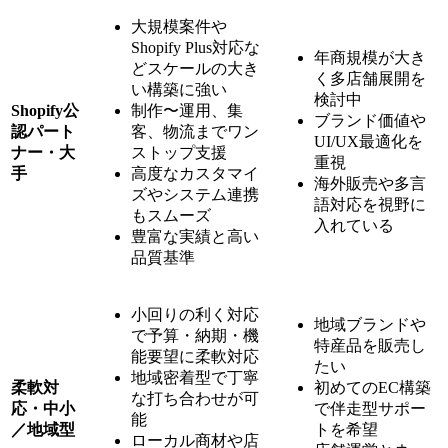
大規模案件や
Shopify Plus対応な
年商規模が大き
どスケールの大き
く多店舗展開を
い構築に強い
検討中
Shopify公
制作〜運用、集
ブランド価値や
認パート
客、物流までワン
UI/UX最適化を
ナー・大
ストップ支援
重視
手
高度なカスタマイ
海外販売や多言
ズやシステム連携
語対応を視野に
もスムーズ
入れている
豊富な実績と高い
品質基準
小回りの利く対応
地域ブランドや
で予算・納期・機
特産品を販売し
能要望に柔軟対応
たい
地域密着型で丁寧
柔軟対
初めてのEC構築
な打ち合わせが可
応・中小
で伴走型サポー
能
／地域型
トを希望
ローカル商材や店