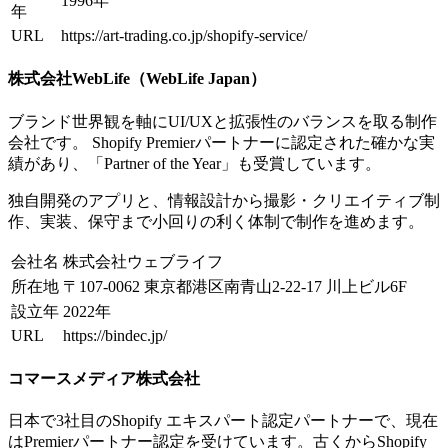
1996年
年
URL
https://art-trading.co.jp/shopify-service/
株式会社WebLife（WebLife Japan）
ブランド世界観を軸にUI/UXと拡張性のバランスを取る制作
会社です。 Shopify Premierパートナーに認定された確かな実
績があり、「Partner of the Year」も受賞しています。
独自開発のアプリと、情報設計から撮影・クリエイティブ制
作、実装、保守まで小回りの利く体制で制作を進めます。
会社名
株式会社ウェブライフ
所在地
〒107-0062 東京都港区南青山2-22-17 川上ビル6F
設立年
2022年
URL
https://bindec.jp/
コマースメディア株式会社
日本で3社目のShopify エキスパート認定パートナーで、現在
はPremierパートナー認定を受けています。古くからShopify