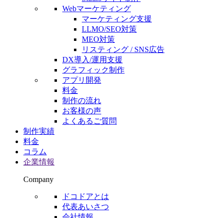
Webマーケティング
マーケティング支援
LLMO/SEO対策
MEO対策
リスティング / SNS広告
DX導入/運用支援
グラフィック制作
アプリ開発
料金
制作の流れ
お客様の声
よくあるご質問
制作実績
料金
コラム
企業情報
Company
ドコドアとは
代表あいさつ
会社情報