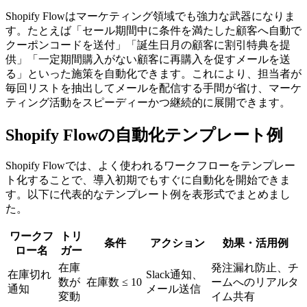
Shopify Flowはマーケティング領域でも強力な武器になりま
す。たとえば「セール期間中に条件を満たした顧客へ自動で
クーポンコードを送付」「誕生日月の顧客に割引特典を提
供」「一定期間購入がない顧客に再購入を促すメールを送
る」といった施策を自動化できます。これにより、担当者が
毎回リストを抽出してメールを配信する手間が省け、マーケ
ティング活動をスピーディーかつ継続的に展開できます。
Shopify Flowの自動化テンプレート例
Shopify Flowでは、よく使われるワークフローをテンプレー
ト化することで、導入初期でもすぐに自動化を開始できま
す。以下に代表的なテンプレート例を表形式でまとめまし
た。
ワークフ
トリ
条件
アクション
効果・活用例
ロー名
ガー
在庫
発注漏れ防止、チ
在庫切れ
Slack通知、
数が
在庫数 ≤ 10
ームへのリアルタ
通知
メール送信
変動
イム共有