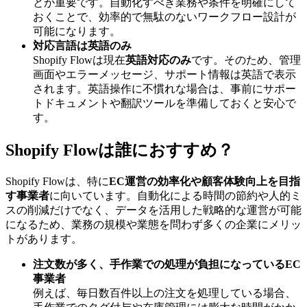
とが重要です。自動化すべき業務や条件を明確にして
おくことで、効率的で無駄のないワークフロー設計が
可能になります。
対応言語は英語のみ
Shopify Flowは現在
英語対応のみ
です。そのため、管理
画面やエラーメッセージ、サポート情報は英語で表示
されます。英語操作に不慣れな場合は、事前にサポー
トドキュメントや翻訳ツールを準備しておくと安心で
す。
Shopify Flowは誰におすすめ？
Shopify Flowは、特に
EC運営の効率化や顧客体験向上を目指
す事業者
に向いています。自動化による時間の節約や人的ミ
スの削減だけでなく、データを活用した戦略的な運営が可能
になるため、業務の規模や業態を問わず多くの企業にメリッ
トがあります。
注文数が多く、手作業での処理が負担になっているEC
事業者
例えば、毎日数百件以上の注文を処理している場合、