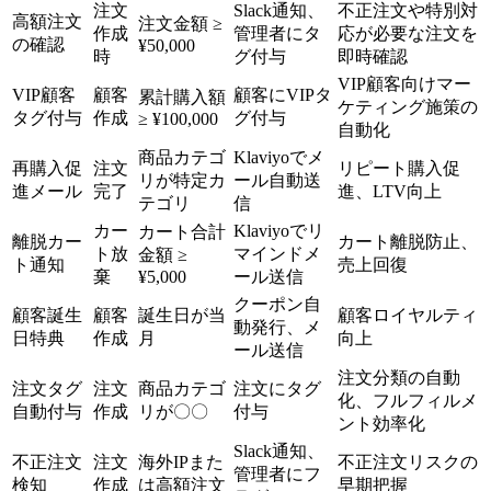
注文
Slack通知、
不正注文や特別対
高額注文
注文金額 ≥
作成
管理者にタ
応が必要な注文を
の確認
¥50,000
時
グ付与
即時確認
VIP顧客向けマー
VIP顧客
顧客
顧客にVIPタ
累計購入額
ケティング施策の
タグ付与
作成
グ付与
≥ ¥100,000
自動化
商品カテゴ
Klaviyoでメ
再購入促
注文
リピート購入促
リが特定カ
ール自動送
進メール
完了
進、LTV向上
テゴリ
信
カー
Klaviyoでリ
カート合計
離脱カー
カート離脱防止、
ト放
マインドメ
金額 ≥
ト通知
売上回復
棄
¥5,000
ール送信
クーポン自
顧客誕生
顧客
誕生日が当
顧客ロイヤルティ
動発行、メ
日特典
作成
月
向上
ール送信
注文分類の自動
注文タグ
注文
商品カテゴ
注文にタグ
化、フルフィルメ
自動付与
作成
リが〇〇
付与
ント効率化
Slack通知、
不正注文
注文
海外IPまた
不正注文リスクの
管理者にフ
検知
作成
は高額注文
早期把握