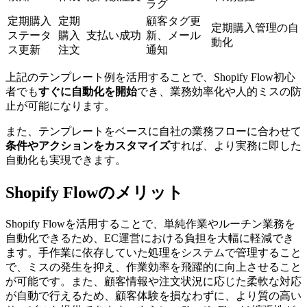
ラグ
定期購入
定期
顧客タグ更
定期購入管理の自
ステータ
購入
支払い成功
新、メール
動化
ス更新
注文
通知
上記のテンプレート例を活用することで、Shopify Flow初心
者でも
すぐに自動化を開始
でき、業務効率化や人的ミスの防
止が可能になります。
また、テンプレートをベースに自社の業務フローに合わせて
条件やアクションをカスタマイズ
すれば、より実務に即した
自動化も実現できます。
Shopify Flowのメリット
Shopify Flowを活用することで、単純作業やルーチン業務を
自動化できるため、EC運営における負担を大幅に軽減でき
ます。手作業に依存していた処理をシステムで管理すること
で、ミスの発生を抑え、作業効率を飛躍的に向上させること
が可能です。また、顧客情報や注文状況に応じた柔軟な対応
が自動で行えるため、顧客体験を損なわずに、より質の高い