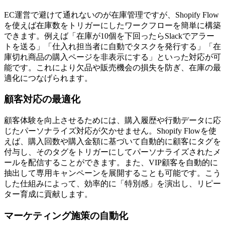
EC運営で避けて通れないのが在庫管理ですが、Shopify Flow
を使えば在庫数をトリガーにしたワークフローを簡単に構築
できます。例えば「在庫が10個を下回ったらSlackでアラー
トを送る」「仕入れ担当者に自動でタスクを発行する」「在
庫切れ商品の購入ページを非表示にする」といった対応が可
能です。これにより欠品や販売機会の損失を防ぎ、在庫の最
適化につなげられます。
顧客対応の最適化
顧客体験を向上させるためには、購入履歴や行動データに応
じたパーソナライズ対応が欠かせません。Shopify Flowを使
えば、購入回数や購入金額に基づいて自動的に顧客にタグを
付与し、そのタグをトリガーにしてパーソナライズされたメ
ールを配信することができます。また、VIP顧客を自動的に
抽出して専用キャンペーンを展開することも可能です。こう
した仕組みによって、効率的に「特別感」を演出し、リピー
ター育成に貢献します。
マーケティング施策の自動化