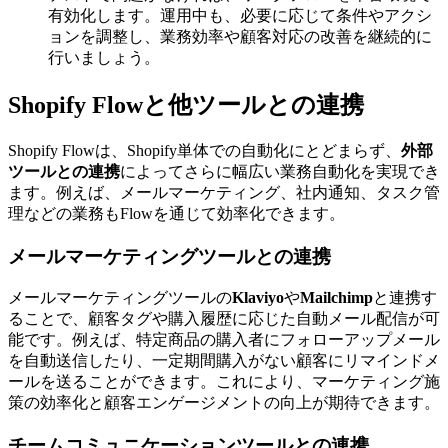
有効化します。運用中も、必要に応じて条件やアクシ
ョンを調整し、業務効率や顧客対応の改善を継続的に
行いましょう。
Shopify Flowと他ツールとの連携
Shopify Flowは、Shopify単体での自動化にとどまらず、
外部
ツールとの連携
によってさらに幅広い業務自動化を実現でき
ます。例えば、メールマーケティング、社内通知、タスク管
理などの業務もFlowを通じて効率化できます。
メールマーケティングツールとの連携
メールマーケティングツールの
Klaviyo
や
Mailchimp
と連携す
ることで、顧客タグや購入履歴に応じた自動メール配信が可
能です。例えば、特定商品の購入者にフォローアップメール
を自動送信したり、一定期間購入がない顧客にリマインドメ
ールを送ることができます。これにより、マーケティング施
策の効率化と顧客エンゲージメントの向上が期待できます。
チームコミュニケーションツールとの連携