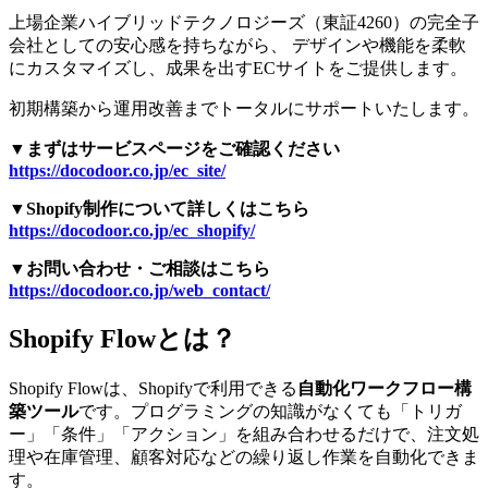
上場企業ハイブリッドテクノロジーズ（東証4260）の完全子
会社としての安心感を持ちながら、 デザインや機能を柔軟
にカスタマイズし、成果を出すECサイトをご提供します。
初期構築から運用改善までトータルにサポートいたします。
▼まずはサービスページをご確認ください
https://docodoor.co.jp/ec_site/
▼Shopify制作について詳しくはこちら
https://docodoor.co.jp/ec_shopify/
▼お問い合わせ・ご相談はこちら
https://docodoor.co.jp/web_contact/
Shopify Flowとは？
Shopify Flowは、Shopifyで利用できる
自動化ワークフロー構
築ツール
です。プログラミングの知識がなくても「トリガ
ー」「条件」「アクション」を組み合わせるだけで、注文処
理や在庫管理、顧客対応などの繰り返し作業を自動化できま
す。