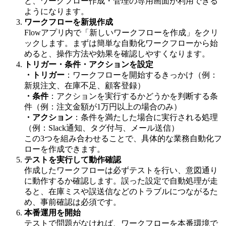
と、ワークフロー作成・管理の専用画面が利用できる
ようになります。
ワークフローを新規作成
Flowアプリ内で「新しいワークフローを作成」をクリ
ックします。まずは簡単な自動化ワークフローから始
めると、操作方法や効果を確認しやすくなります。
トリガー・条件・アクションを設定
・トリガー
：ワークフローを開始するきっかけ（例：
新規注文、在庫不足、顧客登録）
・条件
：アクションを実行するかどうかを判断する条
件（例：注文金額が1万円以上の場合のみ）
・アクション
：条件を満たした場合に実行される処理
（例：Slack通知、タグ付与、メール送信）
この3つを組み合わせることで、具体的な業務自動化フ
ローを作成できます。
テストを実行して動作確認
作成したワークフローは必ずテストを行い、意図通り
に動作するか確認します。誤った設定で自動処理が走
ると、在庫ミスや誤送信などのトラブルにつながるた
め、事前確認は必須です。
本番運用を開始
テストで問題がなければ、ワークフローを本番環境で