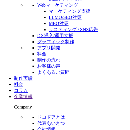
Webマーケティング
マーケティング支援
LLMO/SEO対策
MEO対策
リスティング / SNS広告
DX導入/運用支援
グラフィック制作
アプリ開発
料金
制作の流れ
お客様の声
よくあるご質問
制作実績
料金
コラム
企業情報
Company
ドコドアとは
代表あいさつ
会社情報