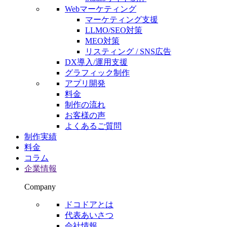
Webマーケティング
マーケティング支援
LLMO/SEO対策
MEO対策
リスティング / SNS広告
DX導入/運用支援
グラフィック制作
アプリ開発
料金
制作の流れ
お客様の声
よくあるご質問
制作実績
料金
コラム
企業情報
Company
ドコドアとは
代表あいさつ
会社情報