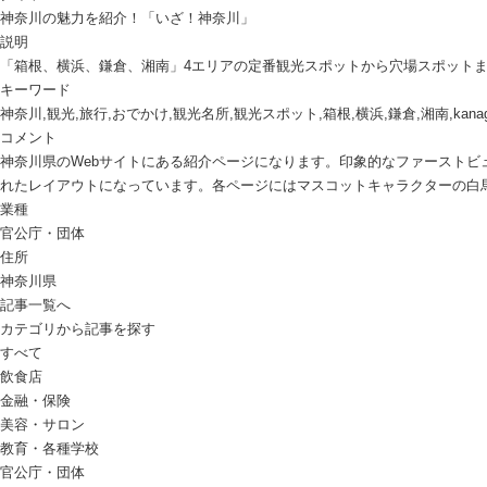
神奈川の魅力を紹介！「いざ！神奈川」
説明
「箱根、横浜、鎌倉、湘南」4エリアの定番観光スポットから穴場スポット
キーワード
神奈川,観光,旅行,おでかけ,観光名所,観光スポット,箱根,横浜,鎌倉,湘南,kanagawa,hakon
コメント
神奈川県のWebサイトにある紹介ページになります。印象的なファースト
れたレイアウトになっています。各ページにはマスコットキャラクターの白
業種
官公庁・団体
住所
神奈川県
記事一覧へ
カテゴリから記事を探す
すべて
飲食店
金融・保険
美容・サロン
教育・各種学校
官公庁・団体