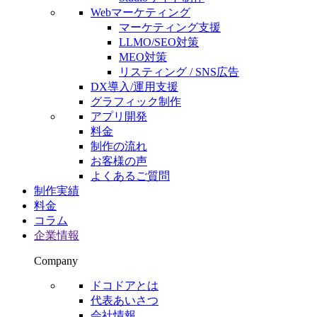
Webマーケティング
マーケティング支援
LLMO/SEO対策
MEO対策
リスティング / SNS広告
DX導入/運用支援
グラフィック制作
アプリ開発
料金
制作の流れ
お客様の声
よくあるご質問
制作実績
料金
コラム
企業情報
Company
ドコドアとは
代表あいさつ
会社情報