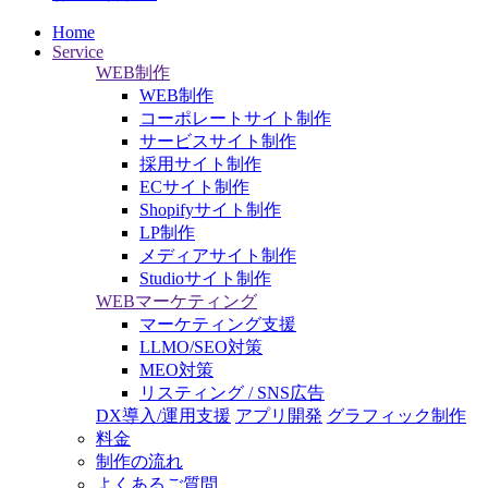
Home
Service
WEB制作
WEB制作
コーポレートサイト制作
サービスサイト制作
採用サイト制作
ECサイト制作
Shopifyサイト制作
LP制作
メディアサイト制作
Studioサイト制作
WEBマーケティング
マーケティング支援
LLMO/SEO対策
MEO対策
リスティング / SNS広告
DX導入/運用支援
アプリ開発
グラフィック制作
料金
制作の流れ
よくあるご質問