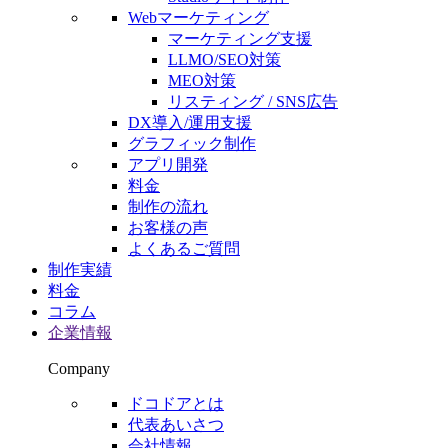
Webマーケティング
マーケティング支援
LLMO/SEO対策
MEO対策
リスティング / SNS広告
DX導入/運用支援
グラフィック制作
アプリ開発
料金
制作の流れ
お客様の声
よくあるご質問
制作実績
料金
コラム
企業情報
Company
ドコドアとは
代表あいさつ
会社情報