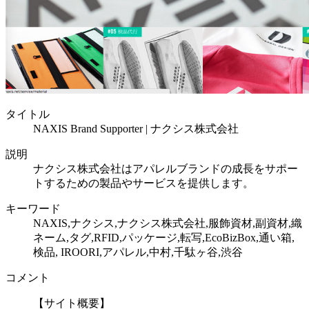
タイトル
NAXIS Brand Supporter | ナクシス株式会社
説明
ナクシス株式会社はアパレルブランドの成長をサポー
トするための製品やサービスを提供します。
キーワード
NAXIS,ナクシス,ナクシス株式会社,服飾資材,副資材,織
ネーム,タグ,RFID,パッケージ,転写,EcoBizBox,通い箱,
検品, IROORI,アパレル,中村,千駄ヶ谷,渋谷
コメント
【サイト概要】