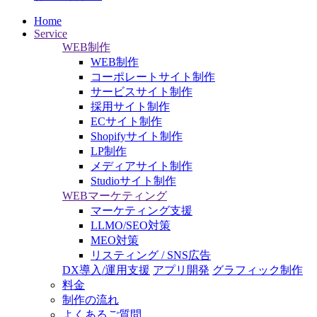
Home
Service
WEB制作
WEB制作
コーポレートサイト制作
サービスサイト制作
採用サイト制作
ECサイト制作
Shopifyサイト制作
LP制作
メディアサイト制作
Studioサイト制作
WEBマーケティング
マーケティング支援
LLMO/SEO対策
MEO対策
リスティング / SNS広告
DX導入/運用支援
アプリ開発
グラフィック制作
料金
制作の流れ
よくあるご質問