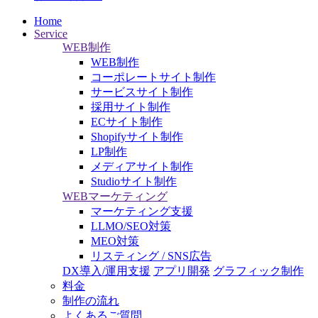
Home
Service
WEB制作
WEB制作
コーポレートサイト制作
サービスサイト制作
採用サイト制作
ECサイト制作
Shopifyサイト制作
LP制作
メディアサイト制作
Studioサイト制作
WEBマーケティング
マーケティング支援
LLMO/SEO対策
MEO対策
リスティング / SNS広告
DX導入/運用支援
アプリ開発
グラフィック制作
料金
制作の流れ
よくあるご質問