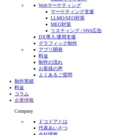
Webマーケティング
マーケティング支援
LLMO/SEO対策
MEO対策
リスティング / SNS広告
DX導入/運用支援
グラフィック制作
アプリ開発
料金
制作の流れ
お客様の声
よくあるご質問
制作実績
料金
コラム
企業情報
Company
ドコドアとは
代表あいさつ
会社情報