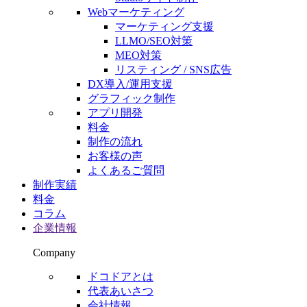
Webマーケティング
マーケティング支援
LLMO/SEO対策
MEO対策
リスティング / SNS広告
DX導入/運用支援
グラフィック制作
アプリ開発
料金
制作の流れ
お客様の声
よくあるご質問
制作実績
料金
コラム
企業情報
Company
ドコドアとは
代表あいさつ
会社情報