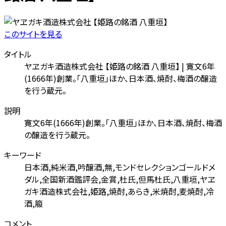
このサイトを見る
タイトル
ヤヱガキ酒造株式会社 【姫路の銘酒 八重垣】 | 寛文6年
(1666年)創業。「八重垣」ほか、日本酒、焼酎、梅酒の醸造
を行う蔵元。
説明
寛文6年(1666年)創業。「八重垣」ほか、日本酒、焼酎、梅酒
の醸造を行う蔵元。
キーワード
日本酒,純米酒,吟醸酒,無,モンドセレクションゴールドメ
ダル,全国新酒鑑評会,金賞,杜氏,但馬杜氏,八重垣,ヤヱ
ガキ酒造株式会社,姫路,焼酎,あらき,米焼酎,麦焼酎,冷
酒,箙
コメント