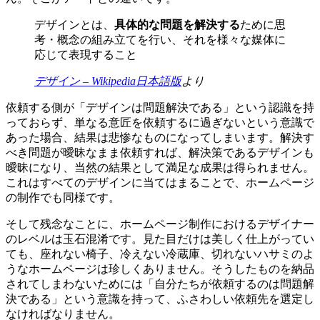
デザインとは、
具体的な問題を解決する
ために思
考・概念の組み立てを行い、それを様々な媒体に
応じて表現すること
デザイン – Wikipedia日本語版
より
依頼する側が「デザインは問題解決である」という認識を持
っておらず、単なる意匠を依頼するに過ぎないという意識で
あった場合、結果は悲惨なものになってしまいます。解決す
べき問題が曖昧なまま依頼すれば、解決策であるデザインも
曖昧になり、当然の結果として満足な成果は得られません。
これはすべてのデザインに当てはまることで、ホームページ
の制作でも同様です。
そして残念なことに、ホームページ制作におけるデザイナー
のレベルは玉石混淆です。見た目だけは美しく仕上がってい
ても、座れない椅子、冷えない冷蔵庫、切れないハサミのよ
うなホームページは珍しくありません。そうしたものを納品
されてしまわないためには「自分たちが依頼するのは問題解
決である」という意識を持って、ふさわしい依頼先を選定し
なければなりません。