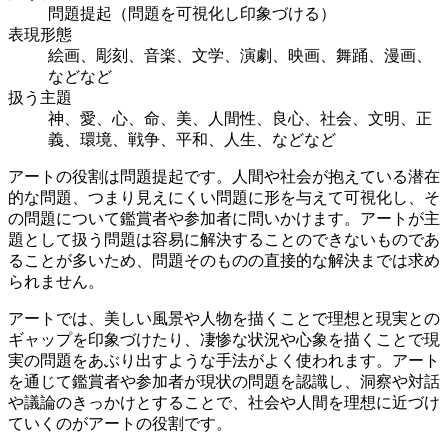
問題提起（問題を可視化し印象づける）
表現形態
絵画、彫刻、音楽、文学、演劇、映画、舞踊、漫画、
などなど
扱う主題
神、愛、心、命、美、人間性、良心、社会、文明、正
義、環境、戦争、平和、人生、などなど
アートの役割は問題提起です。人間や社会が抱えている潜在
的な問題、つまり見えにくい問題に形を与えて可視化し、そ
の問題について鑑賞者や参加者に問いかけます。アートが主
題として扱う問題は容易に解決することのできないものであ
ることが多いため、問題そのものの直接的な解決までは求め
られません。
アートでは、美しい風景や人物を描くことで理想と現実との
ギャップを印象づけたり、凄惨な状況や心象を描くことで現
実の問題をあぶり出すような手法がよく使われます。アート
を通じて鑑賞者や参加者が現状の問題を認識し、洞察や対話
や議論のきっかけとすることで、社会や人間を理想に近づけ
ていくのがアートの役割です。