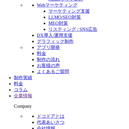
Webマーケティング
マーケティング支援
LLMO/SEO対策
MEO対策
リスティング / SNS広告
DX導入/運用支援
グラフィック制作
アプリ開発
料金
制作の流れ
お客様の声
よくあるご質問
制作実績
料金
コラム
企業情報
Company
ドコドアとは
代表あいさつ
会社情報