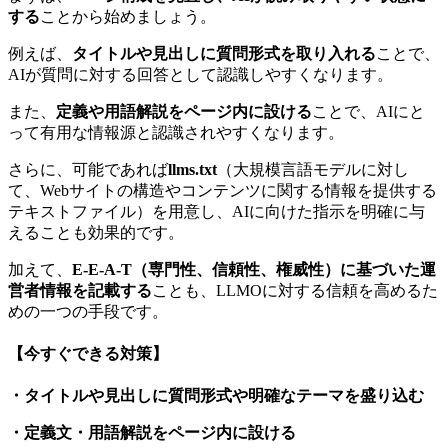
する
ことから始めましょう。
例えば、
タイトルや見出しに質問形式を取り入れる
ことで、
AIが質問に対する回答として認識しやすくなります。
また、
定義や用語解説をページ内に設ける
ことで、AIにと
って有用な情報源と認識されやすくなります。
さらに、可能であれば
llms.txt
（大規模言語モデルに対し
て、Webサイトの構造やコンテンツに関する情報を提供する
テキストファイル）を用意し、AIに向けた指示を明確に与
えることも効果的です。
加えて、
E-E-A-T（専門性、信頼性、権威性）に基づいた運
営者情報を記載する
ことも、LLMOに対する信頼を高めるた
めの一つの手段です。
【今すぐできる対策】
・タイトルや見出しに質問形式や明確なテーマを盛り込む
・定義文・用語解説をページ内に設ける