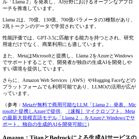
ル「Llama 2」を発表し、AI分野におけるオープンなアプロ
ーチを推進しています。
Llama 2は、70億、130億、700億パラメータの3種類があり、
2兆トークンのデータで学習されています。
性能評価では、GPT-3.5に匹敵する能力を持つとされ、研究
用途だけでなく、商業利用にも適しています。
また、MetaはMicrosoftと提携し、Llama 2をAzureとWindows
でサポートすることで、開発者が独自の生成AIを開発しや
すい環境を提供しています。
さらに、Amazon Web Services（AWS）やHugging Faceなどの
プラットフォームでも利用可能であり、LLMOの活用が広が
っています。
（参考：
Metaが無料で商用可能なLLM「Llama 2」発表、Mic
rosoftと提携しAzureで提供
、
［速報］マイクロソフト、Meta
の最新大規模言語モデル「Llama 2 」をAzureとWindowsでサ
ポート。独自の生成的AIを開発可能に
）
Amazon：TitanとBedrockによる生成AIサービスの