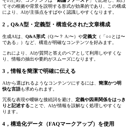
そのため、コンテンツは「
結論ファースト
」で記述し、続け
てその根拠や背景を説明する形式が効果的であり、この構成
により、AIが主張点をすばやく認識しやすくなります。
2，Q&A型・定義型・構造化された文章構成
生成AIは、
Q&A形式
（Q:〜？ A:〜）や
定義文
（「○○とは〜
である」）など、構造が明確なコンテンツを好みます。
これにより、AIが質問と答えのペアとして利用しやすくな
り、情報の抽出や要約がスムーズになります。
3，情報を簡潔で明確に伝える
AIから
選ばれるようなコンテンツにするには、
簡潔かつ明
快な言語
も求められます。
冗長な表現や曖昧な接続詞を避け、
定義や因果関係をはっき
りと記述する
ことで、AIが情報を誤解なく処理しやすくな
ります。
4，構造化データ（FAQマークアップ）を使用