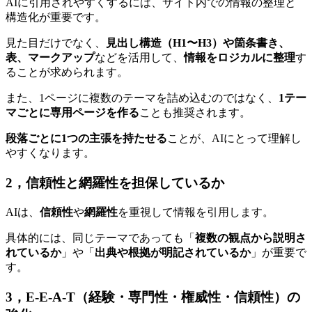
AIに引用されやすくするには、サイト内での情報の整理と
構造化が重要です。
見た目だけでなく、
見出し構造（H1〜H3）や箇条書き、
表、マークアップ
などを活用して、
情報をロジカルに整理
す
ることが求められます。
また、1ページに複数のテーマを詰め込むのではなく、
1テー
マごとに専用ページを作る
ことも推奨されます。
段落ごとに1つの主張を持たせる
ことが、AIにとって理解し
やすくなります。
2，信頼性と網羅性を担保しているか
AIは、
信頼性
や
網羅性
を重視して情報を引用します。
具体的には、同じテーマであっても「
複数の観点から説明さ
れているか
」や「
出典や根拠が明記されているか
」が重要で
す。
3，E-E-A-T（経験・専門性・権威性・信頼性）の