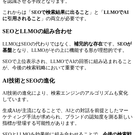
を認識させる手段となります。
これからは「
SEOで検索結果に出ること
」と「
LLMOでAI
に引用されること
」の両立が必要です。
SEOとLLMOの組み合わせ
LLMOはSEOの代わりではなく、
補完的な存在
です。
SEOが
基盤
となり、LLMOがその上に機能する形が理想的です。
SEOで上位表示され、LLMOでAIの回答に組み込まれること
が、今後の検索戦略において重要です。
AI技術とSEOの進化
AI技術の進化により、検索エンジンのアルゴリズムも変化
しています。
生成AIが主流になることで、AIとの対話を前提としたマー
ケティング手法が求められ、ブランドの認知度を測る新しい
指標が登場する可能性があります。
SEO
と
LLMO
を効果的に組み合わせることで、
今後の検索戦