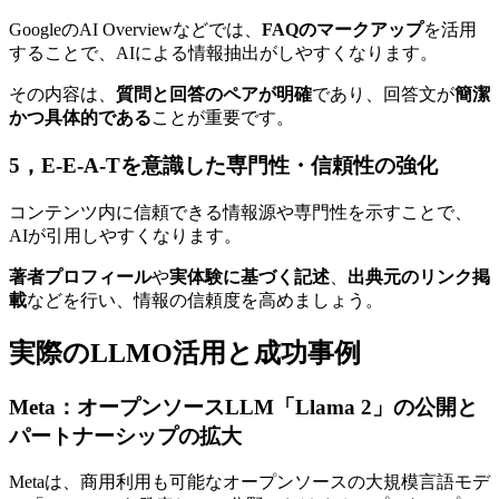
GoogleのAI Overviewなどでは、
FAQのマークアップ
を活用
することで、AIによる情報抽出がしやすくなります。
その内容は、
質問と回答のペアが明確
であり、回答文が
簡潔
かつ具体的である
ことが重要です。
5，E-E-A-Tを意識した専門性・信頼性の強化
コンテンツ内に信頼できる情報源や専門性を示すことで、
AI
が引用しやすくなります。
著者プロフィール
や
実体験に基づく記述
、
出典元のリンク掲
載
などを行い、情報の信頼度を高めましょう。
実際のLLMO活用と成功事例
Meta：オープンソースLLM「Llama 2」の公開と
パートナーシップの拡大
Metaは、商用利用も可能なオープンソースの大規模言語モデ