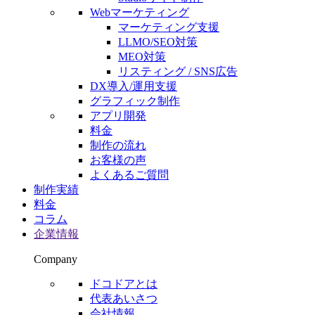
Webマーケティング
マーケティング支援
LLMO/SEO対策
MEO対策
リスティング / SNS広告
DX導入/運用支援
グラフィック制作
アプリ開発
料金
制作の流れ
お客様の声
よくあるご質問
制作実績
料金
コラム
企業情報
Company
ドコドアとは
代表あいさつ
会社情報