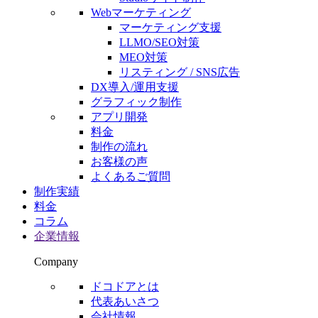
Webマーケティング
マーケティング支援
LLMO/SEO対策
MEO対策
リスティング / SNS広告
DX導入/運用支援
グラフィック制作
アプリ開発
料金
制作の流れ
お客様の声
よくあるご質問
制作実績
料金
コラム
企業情報
Company
ドコドアとは
代表あいさつ
会社情報