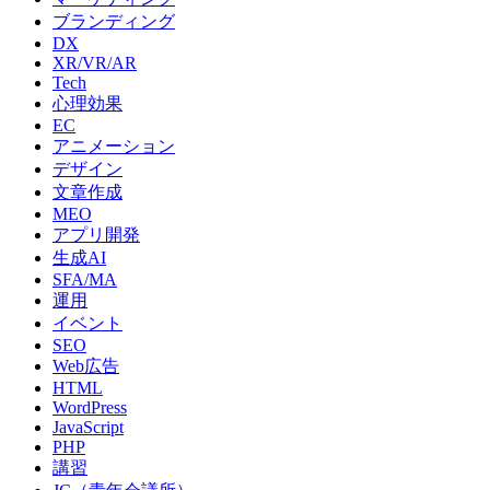
ブランディング
DX
XR/VR/AR
Tech
心理効果
EC
アニメーション
デザイン
文章作成
MEO
アプリ開発
生成AI
SFA/MA
運用
イベント
SEO
Web広告
HTML
WordPress
JavaScript
PHP
講習