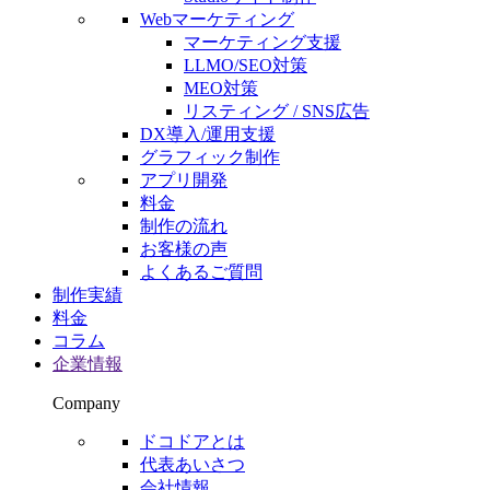
Webマーケティング
マーケティング支援
LLMO/SEO対策
MEO対策
リスティング / SNS広告
DX導入/運用支援
グラフィック制作
アプリ開発
料金
制作の流れ
お客様の声
よくあるご質問
制作実績
料金
コラム
企業情報
Company
ドコドアとは
代表あいさつ
会社情報